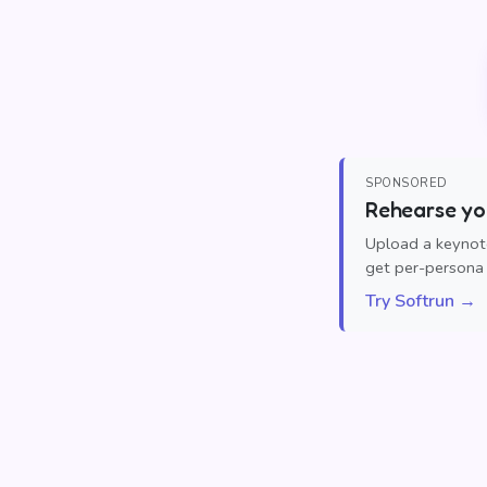
SPONSORED
Rehearse you
Upload a keynote
get per-persona 
Try Softrun →