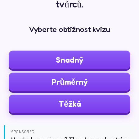
tvůrců.
Vyberte obtížnost kvízu
Snadný
Průměrný
Těžká
SPONSORED