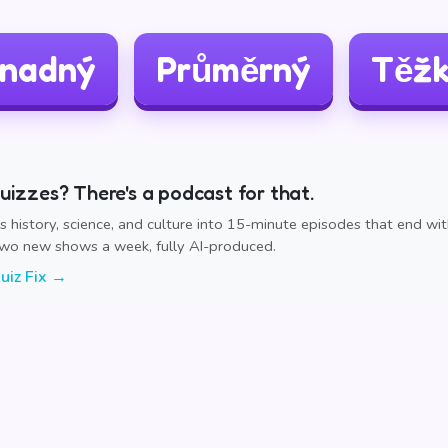
nadný
Průměrný
Těž
izzes? There's a podcast for that.
ns history, science, and culture into 15-minute episodes that end wi
Two new shows a week, fully AI-produced.
uiz Fix →