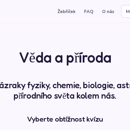
Žebříček
FAQ
O nás
M
Věda a příroda
ázraky fyziky, chemie, biologie, as
přírodního světa kolem nás.
Vyberte obtížnost kvízu