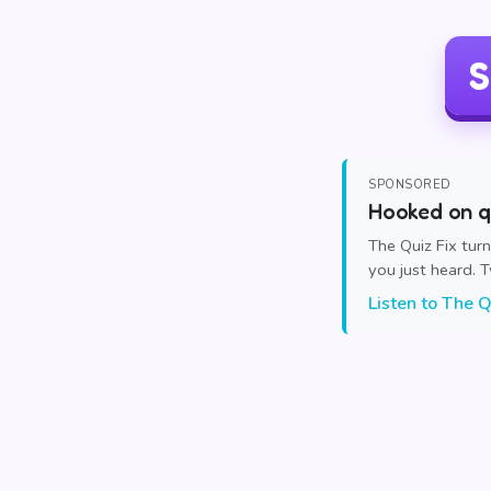
S
SPONSORED
Hooked on qu
The Quiz Fix tur
you just heard. 
Listen to The Q