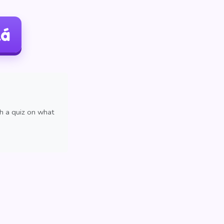
ká
th a quiz on what