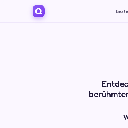
Beste
Entdec
berühmter
W