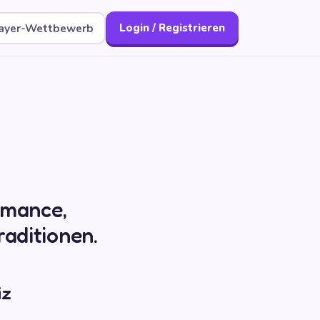
layer-Wettbewerb
Login / Registrieren
rmance,
aditionen.
iz