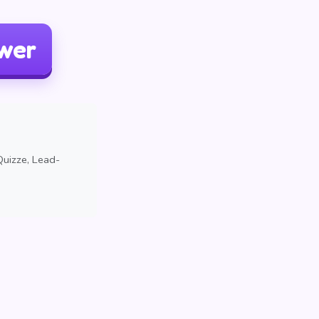
wer
uizze, Lead-