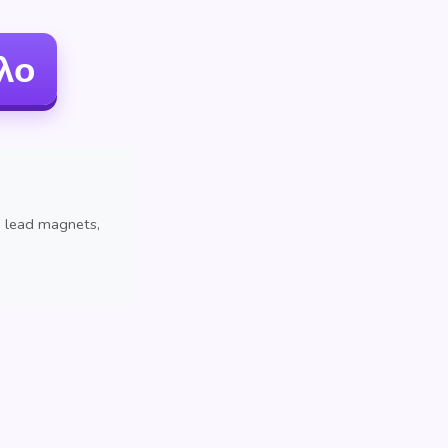
λο
, lead magnets,