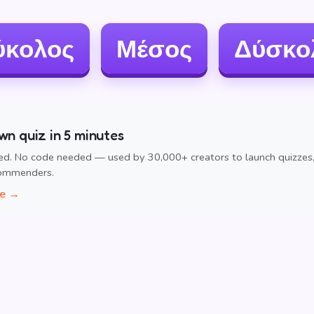
ύκολος
Μέσος
Δύσκο
wn quiz in 5 minutes
ed. No code needed — used by 30,000+ creators to launch quizzes
commenders.
ee →