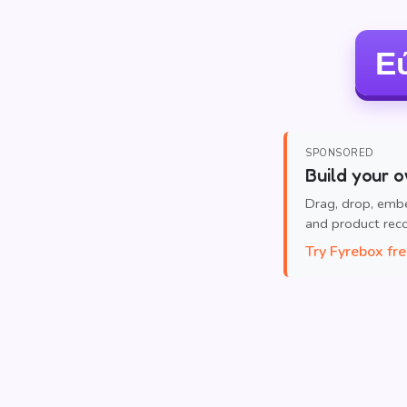
Ε
SPONSORED
Build your o
Drag, drop, emb
and product re
Try Fyrebox fr