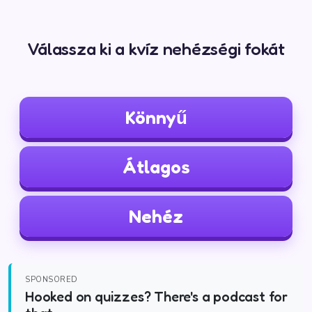
Válassza ki a kvíz nehézségi fokát
Könnyű
Átlagos
Nehéz
SPONSORED
Hooked on quizzes? There's a podcast for