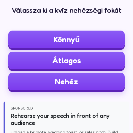
Válassza ki a kvíz nehézségi fokát
Könnyű
Átlagos
Nehéz
SPONSORED
Rehearse your speech in front of any
audience
Upload a keynote, wedding toast, or sales pitch. Build