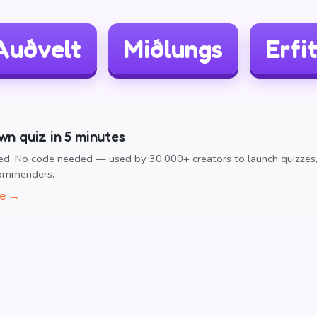
Auðvelt
Miðlungs
Erfit
wn quiz in 5 minutes
ed. No code needed — used by 30,000+ creators to launch quizzes
commenders.
ee →