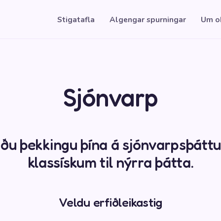
Stigatafla
Algengar spurningar
Um o
Sjónvarp
ðu þekkingu þína á sjónvarpsþátt
klassískum til nýrra þátta.
Veldu erfiðleikastig