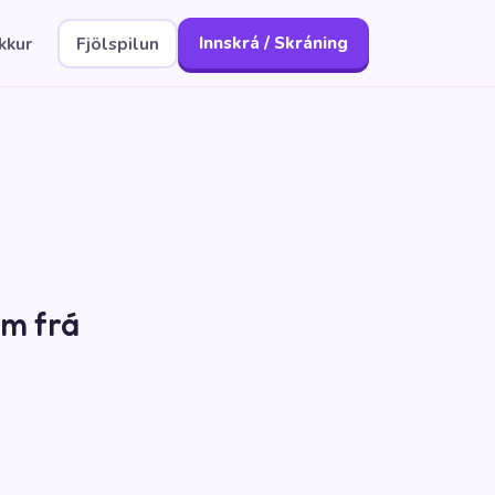
kkur
Fjölspilun
Innskrá / Skráning
um frá