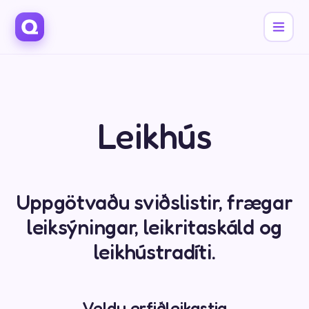
Leikhús
Uppgötvaðu sviðslistir, frægar
leiksýningar, leikritaskáld og
leikhústradíti.
Veldu erfiðleikastig