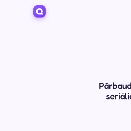
Pārbaudi
seriāl