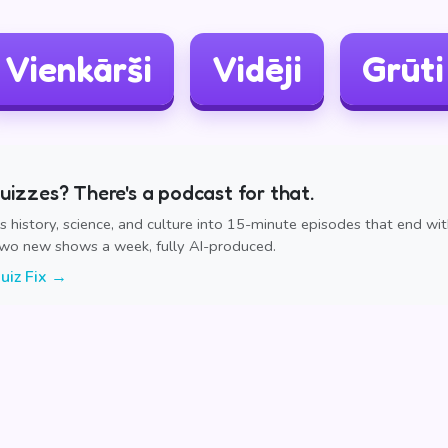
Vienkārši
Vidēji
Grūti
izzes? There's a podcast for that.
ns history, science, and culture into 15-minute episodes that end wi
Two new shows a week, fully AI-produced.
uiz Fix →