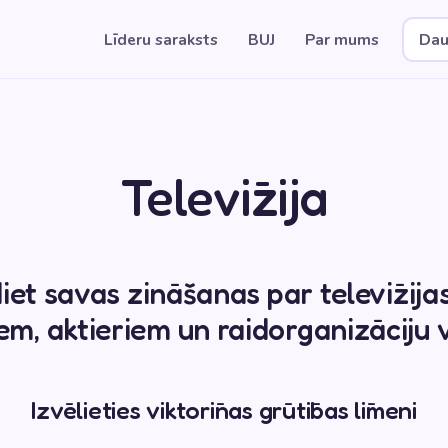
Līderu saraksts
BUJ
Par mums
Dau
Televīzija
et savas zināšanas par televīzija
iem, aktieriem un raidorganizāciju v
Izvēlieties viktorīnas grūtības līmeni