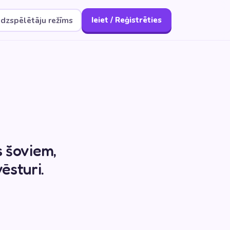
dzspēlētāju režīms
Ieiet / Reģistrēties
s šoviem,
ēsturi.