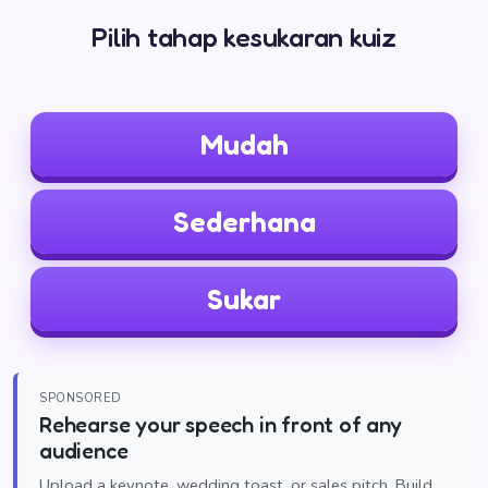
Pilih tahap kesukaran kuiz
Mudah
Sederhana
Sukar
SPONSORED
Rehearse your speech in front of any
audience
Upload a keynote, wedding toast, or sales pitch. Build