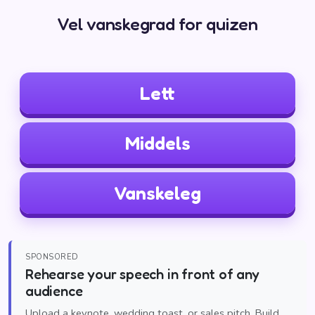
Vel vanskegrad for quizen
Lett
Middels
Vanskeleg
SPONSORED
Rehearse your speech in front of any
audience
Upload a keynote, wedding toast, or sales pitch. Build