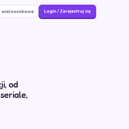
a wieloosobowa
Login / Zarejestruj się
i, od
eriale,