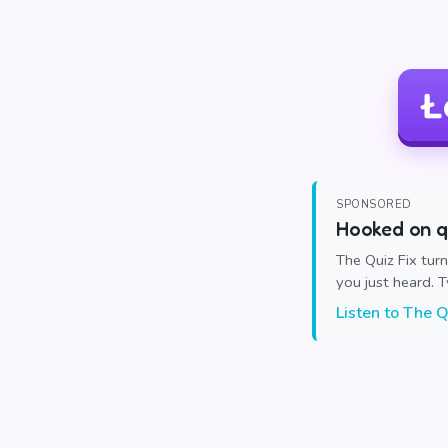
Ł
SPONSORED
Hooked on qu
The Quiz Fix tur
you just heard. 
Listen to The Q