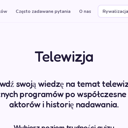
ków
Często zadawane pytania
O nas
Rywalizacj
Telewizja
wdź swoją wiedzę na temat telewizj
znych programów po współczesne s
aktorów i historię nadawania.
Wybierz poziom trudności quizu