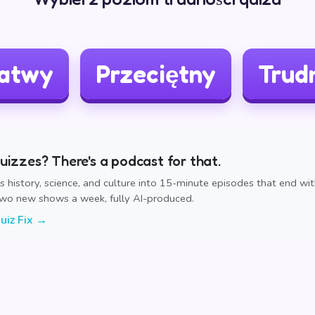
atwy
Przeciętny
Trud
izzes? There's a podcast for that.
ns history, science, and culture into 15-minute episodes that end wi
Two new shows a week, fully AI-produced.
uiz Fix →