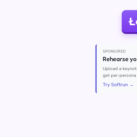
Ł
SPONSORED
Rehearse you
Upload a keynote
get per-persona 
Try Softrun →