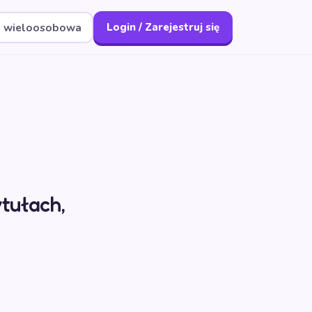
a wieloosobowa
Login / Zarejestruj się
ytułach,