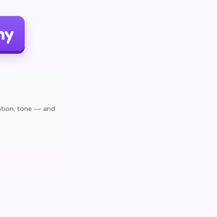
ny
ation, tone — and