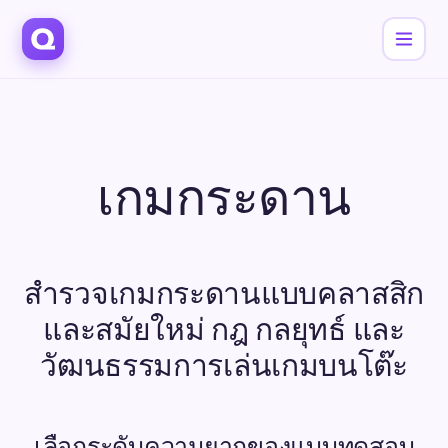
เกมกระดาน
สำรวจเกมกระดานแบบคลาสสิก
และสมัยใหม่ กฎ กลยุทธ์ และ
วัฒนธรรมการเล่นเกมบนโต๊ะ
เลือกระดับความยากของแบบทดสอบ