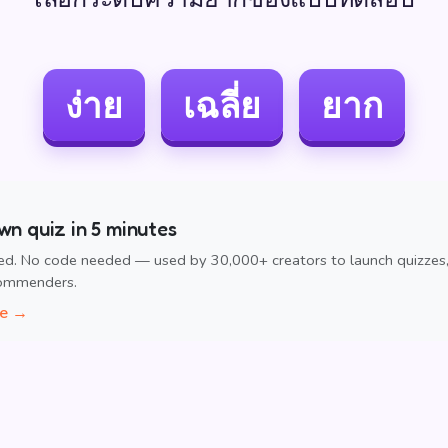
ง่าย
เฉลี่ย
ยาก
wn quiz in 5 minutes
ed. No code needed — used by 30,000+ creators to launch quizzes
commenders.
ee →