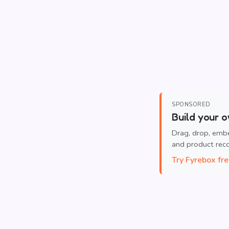
SPONSORED
Build your o
Drag, drop, emb
and product re
Try Fyrebox fr