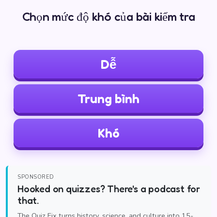
Chọn mức độ khó của bài kiểm tra
Dễ
Trung bình
Khó
SPONSORED
Hooked on quizzes? There's a podcast for
that.
The Quiz Fix turns history, science, and culture into 15-