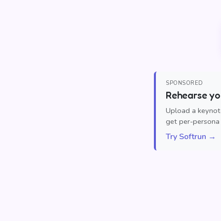
SPONSORED
Rehearse you
Upload a keynote
get per-persona 
Try Softrun →