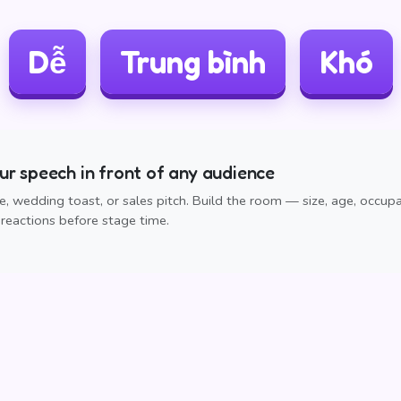
Dễ
Trung bình
Khó
r speech in front of any audience
, wedding toast, or sales pitch. Build the room — size, age, occup
reactions before stage time.