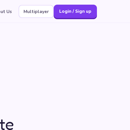
ut Us
Multiplayer
Login / Sign up
te