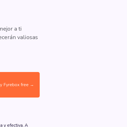
ejor a ti
ecerán valiosas
ry Fyrebox free →
a y efectiva. A