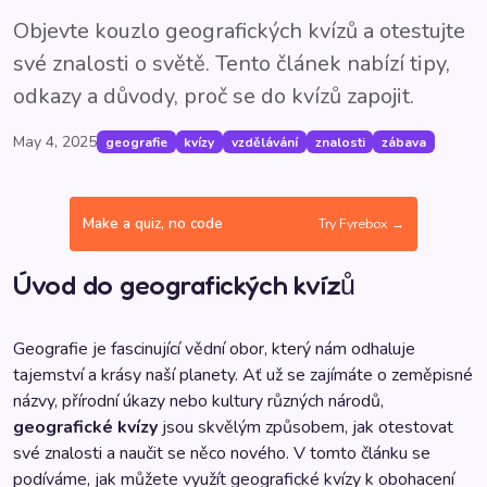
Objevte kouzlo geografických kvízů a otestujte
své znalosti o světě. Tento článek nabízí tipy,
odkazy a důvody, proč se do kvízů zapojit.
May 4, 2025
geografie
kvízy
vzdělávání
znalosti
zábava
Make a quiz, no code
Try Fyrebox →
Úvod do geografických kvízů
Geografie je fascinující vědní obor, který nám odhaluje
tajemství a krásy naší planety. Ať už se zajímáte o zeměpisné
názvy, přírodní úkazy nebo kultury různých národů,
geografické kvízy
jsou skvělým způsobem, jak otestovat
své znalosti a naučit se něco nového. V tomto článku se
podíváme, jak můžete využít geografické kvízy k obohacení