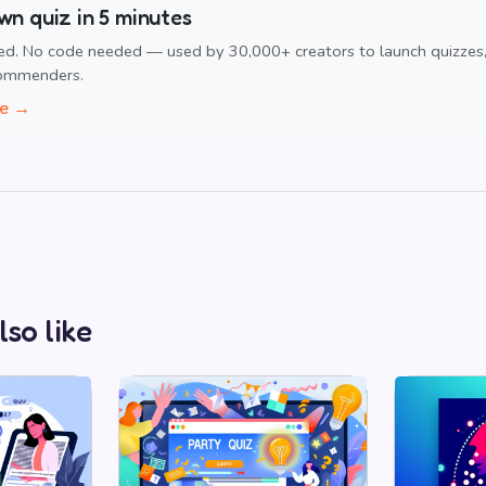
wn quiz in 5 minutes
ed. No code needed — used by 30,000+ creators to launch quizzes
commenders.
ee →
lso like