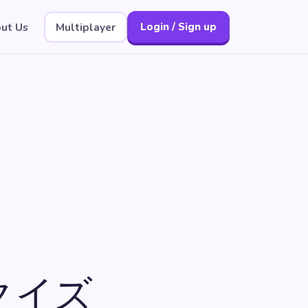
ut Us
Multiplayer
Login / Sign up
クイズ