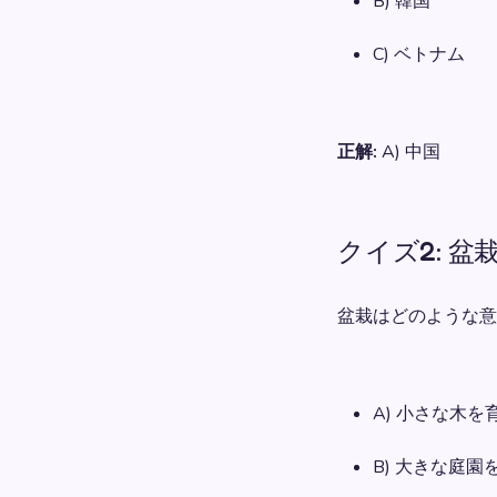
B) 韓国
C) ベトナム
正解:
A) 中国
クイズ2: 盆
盆栽はどのような意
A) 小さな木を
B) 大きな庭園