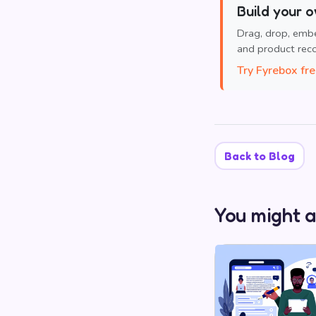
Build your o
Drag, drop, emb
and product re
Try Fyrebox fr
Back to Blog
You might a