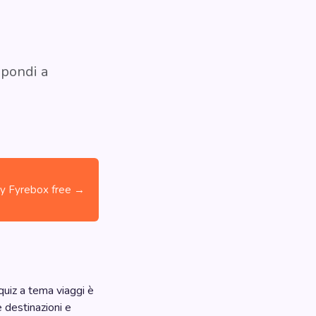
spondi a
ry Fyrebox free →
quiz a tema viaggi è
e destinazioni e