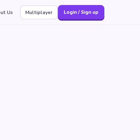
ut Us
Multiplayer
Login / Sign up
e