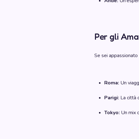
Ande:
Un'esperi
Per gli Ama
Se sei appassionato d
Roma:
Un viaggi
Parigi:
La città 
Tokyo:
Un mix di