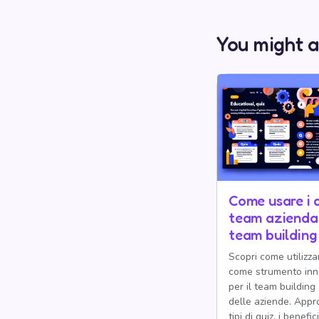
You might a
Come usare i q
team aziendali
team building
Scopri come utilizzar
come strumento inn
per il team building 
delle aziende. Appro
tipi di quiz, i benefi