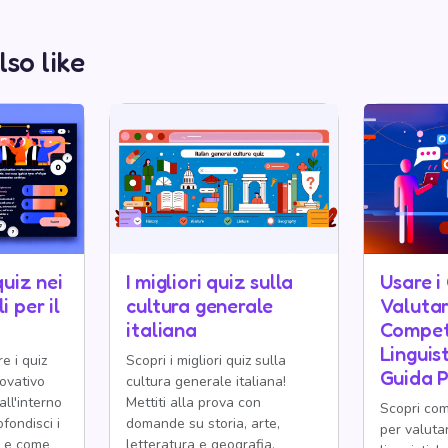
lso like
uiz nei
I migliori quiz sulla
Usare i
 per il
cultura generale
Valutar
italiana
Compe
Linguis
e i quiz
Scopri i migliori quiz sulla
Guida P
ovativo
cultura generale italiana!
all'interno
Mettiti alla prova con
Scopri come
fondisci i
domande su storia, arte,
per valuta
ci e come
letteratura e geografia.