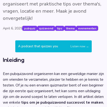
organiseert met praktische tips over thema's,
vragen, locatie en meer. Maak je avond
onvergetelijk!
April 6, 2025
pubquiz
quizavond
tips
thema
evenementen
A podcast that quizzes you
Listen now →
Inleiding
Een pubquizavond organiseren kan een geweldige manier zijn
om vrienden te verzamelen, plezier te hebben en je kennis te
testen. Of je nu een ervaren quizmaster bent of een beginner
die zijn eerste quiz organiseert, het kan soms een uitdaging
zijn om de avond soepel te laten verlopen. In dit artikel delen
we enkele
tips om je pubquizavond succesvol te maken
,