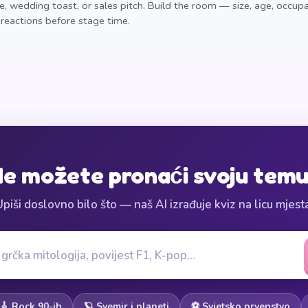
, wedding toast, or sales pitch. Build the room — size, age, occup
reactions before stage time.
e možete pronaći svoju tem
piši doslovno bilo što — naš AI izrađuje kviz na licu mjest
🎸 Rock 90-ih
🪐 Svemir i planeti
⚽ Svjetsko prvenstvo