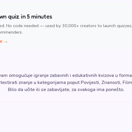
wn quiz in 5 minutes
ed. No code needed — used by 30,000+ creators to launch quizzes
commenders.
ee →
am omogućuje igranje zabavnih i edukativnih kvizova u forma
stirati znanje u kategorijama poput Povijesti, Znanosti, Fil
Bilo da učite ili se zabavljate, za svakoga ima ponešto.