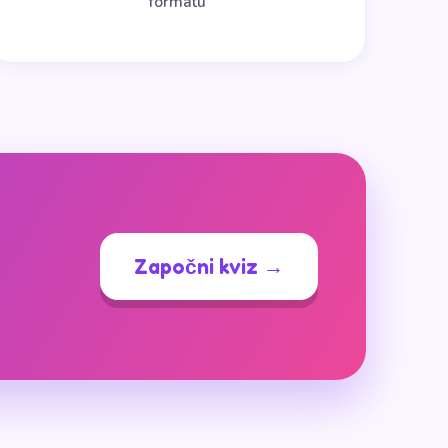
formatu
Započni kviz →