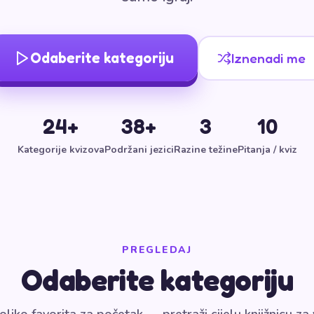
Odaberite kategoriju
Iznenadi me
24+
38+
3
10
Kategorije kvizova
Podržani jezici
Razine težine
Pitanja / kviz
PREGLEDAJ
Odaberite kategoriju