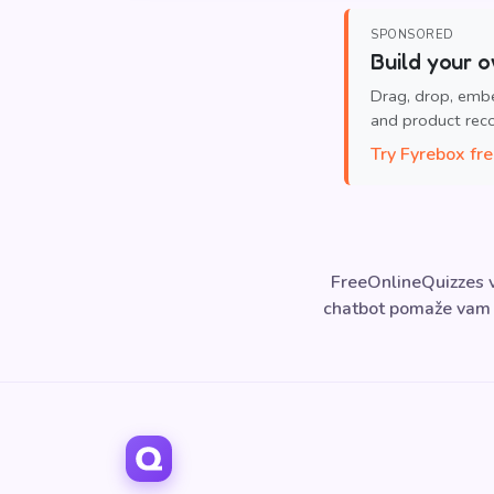
SPONSORED
Build your o
Drag, drop, emb
and product re
Try Fyrebox fr
FreeOnlineQuizzes v
chatbot pomaže vam te