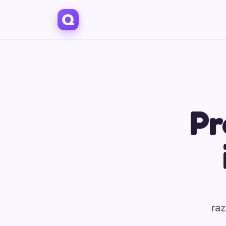
Pr
raz