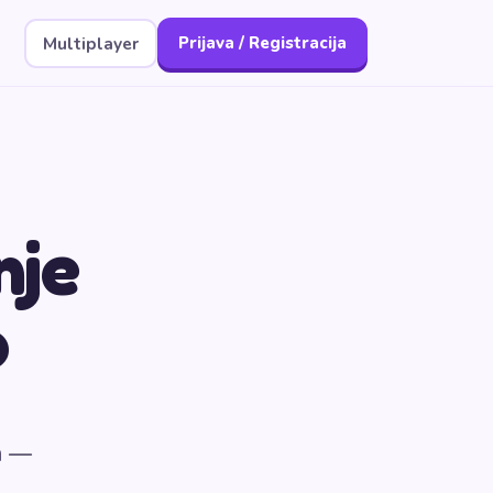
Multiplayer
Prijava / Registracija
nje
o
ka —