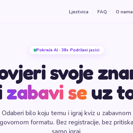
Ljestvica
FAQ
O nama
Pokreće AI · 38+ Podržani jezici
ovjeri svoje zna
i
zabavi se
uz t
Odaberi bilo koju temu i igraj kviz u zabavnom
govornom formatu. Bez registracije, bez pritis
samo igraj.