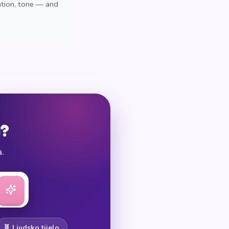
ation, tone — and
u?
a.
🧬 Ljudsko tijelo