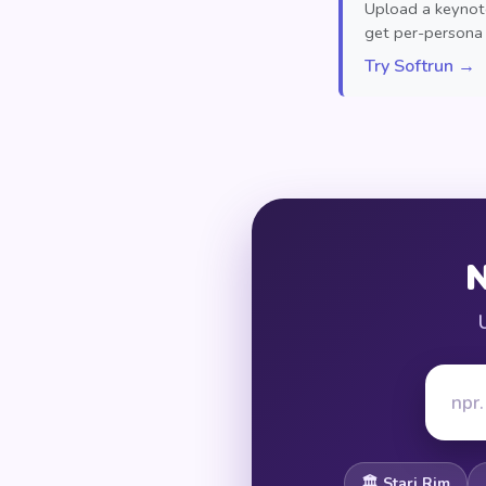
Upload a keynote
get per-persona 
Try Softrun →
N
U
🏛️ Stari Rim