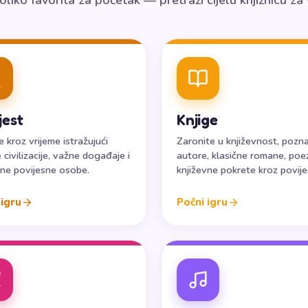
liko favorita za početak — pretraži cijelu knjižnicu za 
jest
Knjige
e kroz vrijeme istražujući
Zaronite u književnost, pozn
 civilizacije, važne događaje i
autore, klasične romane, poezi
jne povijesne osobe.
književne pokrete kroz povije
 igru
Počni igru