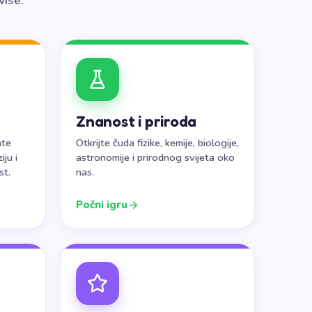
više.
Znanost i priroda
ate
Otkrijte čuda fizike, kemije, biologije,
ju i
astronomije i prirodnog svijeta oko
st.
nas.
Počni igru