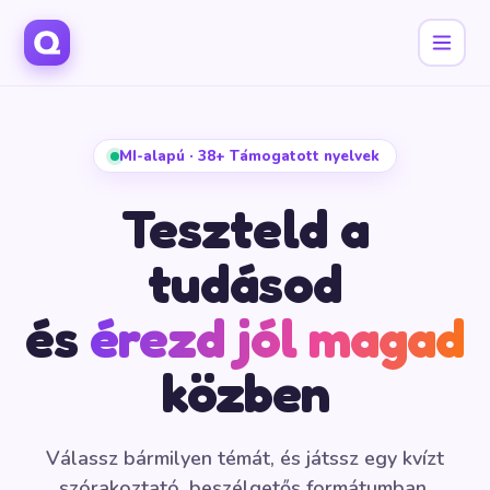
MI-alapú · 38+ Támogatott nyelvek
Teszteld a
tudásod
és
érezd jól magad
közben
Válassz bármilyen témát, és játssz egy kvízt
szórakoztató, beszélgetős formátumban.