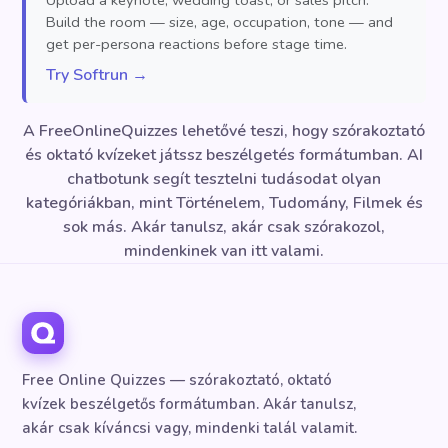
Upload a keynote, wedding toast, or sales pitch.
Build the room — size, age, occupation, tone — and
get per-persona reactions before stage time.
Try Softrun →
A FreeOnlineQuizzes lehetővé teszi, hogy szórakoztató
és oktató kvízeket játssz beszélgetés formátumban. AI
chatbotunk segít tesztelni tudásodat olyan
kategóriákban, mint Történelem, Tudomány, Filmek és
sok más. Akár tanulsz, akár csak szórakozol,
mindenkinek van itt valami.
Free Online Quizzes — szórakoztató, oktató
kvízek beszélgetős formátumban. Akár tanulsz,
akár csak kíváncsi vagy, mindenki talál valamit.