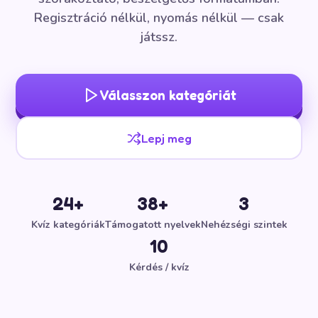
Regisztráció nélkül, nyomás nélkül — csak
játssz.
Válasszon kategóriát
Lepj meg
24+
38+
3
Kvíz kategóriák
Támogatott nyelvek
Nehézségi szintek
10
Kérdés / kvíz