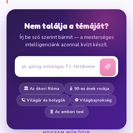
Nem találja a témáját?
Írj be szó szerint bármit — a mesterséges
intelligenciánk azonnal kvízt készít.
🏛️ Az ókori Róma
🎸 90-es évek rockja
🪐 Világűr és bolygók
⚽ Világbajnokság
🧬 Az emberi test
HOGYAN MŰKÖDIK