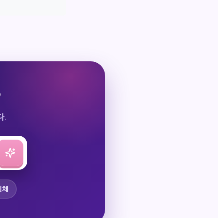
?
.
인체