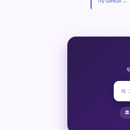
Try Softrun →
🏛