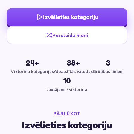
Izvēlieties kategoriju
Pārsteidz mani
24+
38+
3
Viktorīnu kategorijas
Atbalstītās valodas
Grūtības līmeņi
10
Jautājumi / viktorīna
PĀRLŪKOT
Izvēlieties kategoriju