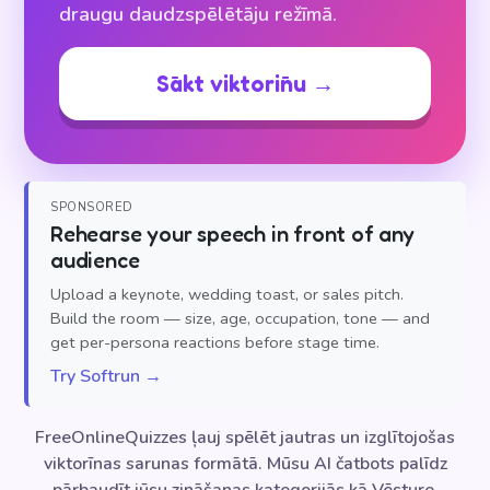
draugu daudzspēlētāju režīmā.
Sākt viktorīnu →
SPONSORED
Rehearse your speech in front of any
audience
Upload a keynote, wedding toast, or sales pitch.
Build the room — size, age, occupation, tone — and
get per-persona reactions before stage time.
Try Softrun →
FreeOnlineQuizzes ļauj spēlēt jautras un izglītojošas
viktorīnas sarunas formātā. Mūsu AI čatbots palīdz