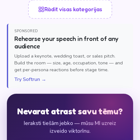
Rādīt visas kategorijas
SPONSORED
Rehearse your speech in front of any
audience
Upload a keynote, wedding toast, or sales pitch.
Build the room — size, age, occupation, tone — and
get per-persona reactions before stage time.
Try Softrun →
Nevarat atrast savu tēmu?
Ieraksti tiešām jebko — mūsu MI uzreiz
izveido viktorīnu.