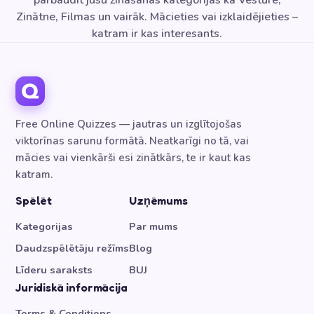
pārbaudīt jūsu zināšanas kategorijās kā Vēsture,
Zinātne, Filmas un vairāk. Mācieties vai izklaidējieties –
katram ir kas interesants.
Free Online Quizzes — jautras un izglītojošas
viktorīnas sarunu formātā. Neatkarīgi no tā, vai
mācies vai vienkārši esi zinātkārs, te ir kaut kas
katram.
Spēlēt
Uzņēmums
Kategorijas
Par mums
Daudzspēlētāju režīms
Blog
Līderu saraksts
BUJ
Juridiskā informācija
Terms & Conditions