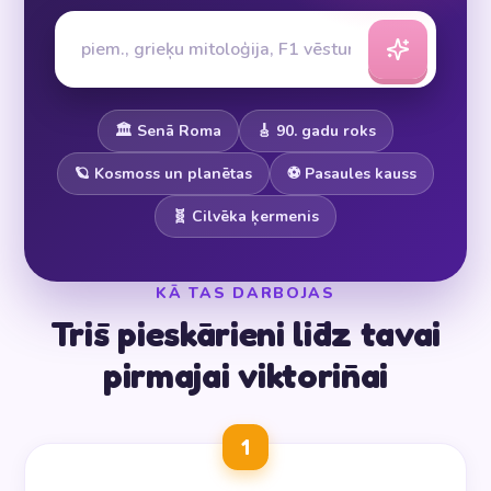
🏛️ Senā Roma
🎸 90. gadu roks
🪐 Kosmoss un planētas
⚽ Pasaules kauss
🧬 Cilvēka ķermenis
KĀ TAS DARBOJAS
Trīs pieskārieni līdz tavai
pirmajai viktorīnai
1