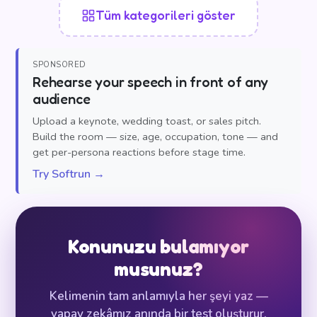
Tüm kategorileri göster
SPONSORED
Rehearse your speech in front of any
audience
Upload a keynote, wedding toast, or sales pitch.
Build the room — size, age, occupation, tone — and
get per-persona reactions before stage time.
Try Softrun →
Konunuzu bulamıyor
musunuz?
Kelimenin tam anlamıyla her şeyi yaz —
yapay zekâmız anında bir test oluşturur.