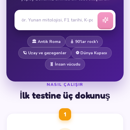
🏛️ Antik Roma
🎸 90'lar rock'ı
🪐 Uzay ve gezegenler
⚽ Dünya Kupası
🧬 İnsan vücudu
NASIL ÇALIŞIR
İlk testine üç dokunuş
1