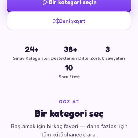
Bir kategori seçin
Beni şaşırt
24+
38+
3
Sınav Kategorileri
Desteklenen Diller
Zorluk seviyeleri
10
Soru / test
GÖZ AT
Bir kategori seç
Başlamak için birkaç favori — daha fazlası için
tüm kütüphanede ara.